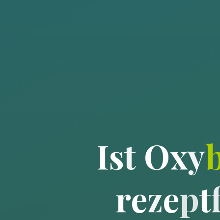
I
s
t
O
x
y
r
e
z
e
p
t