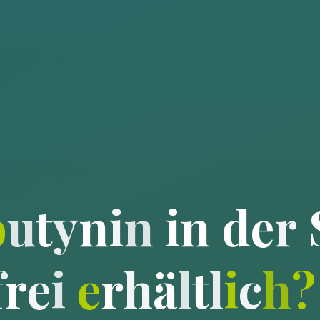
b
u
t
y
n
i
n
i
n
d
e
r
f
r
e
i
e
r
h
ä
l
t
l
i
c
h
?