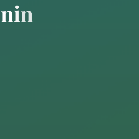
y
n
i
n