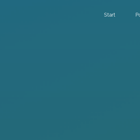
Start
P