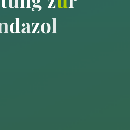
n
d
a
z
o
l