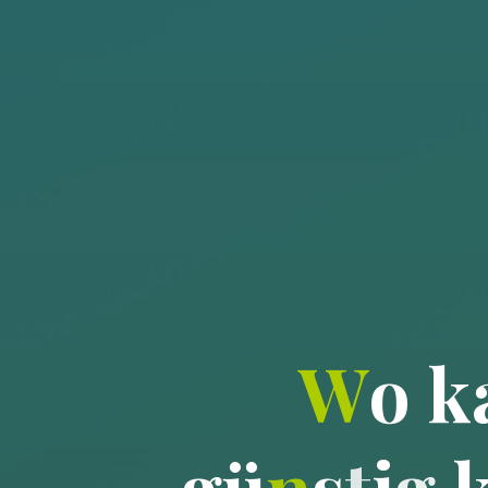
W
o
k
g
ü
n
s
t
i
g