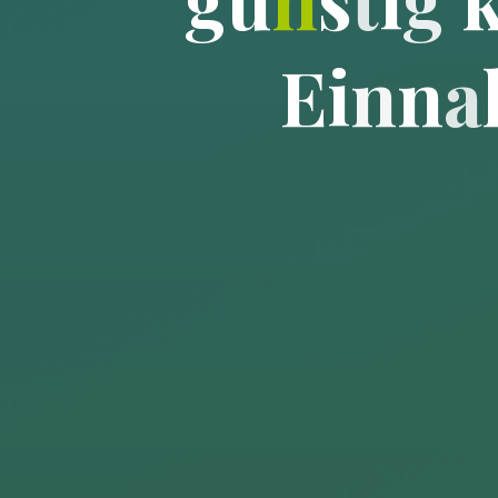
E
i
n
n
a