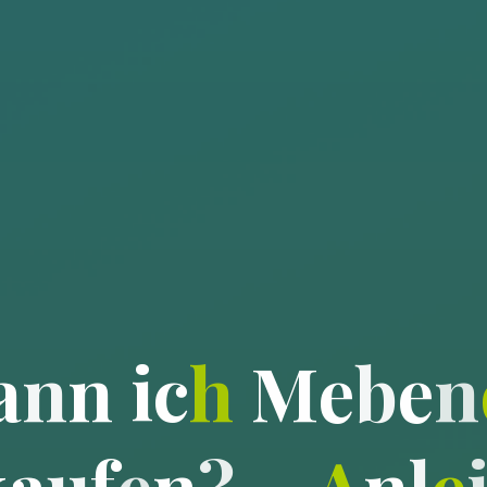
a
n
n
i
c
h
M
e
b
e
n
k
a
u
f
e
n
?
–
A
n
l
e