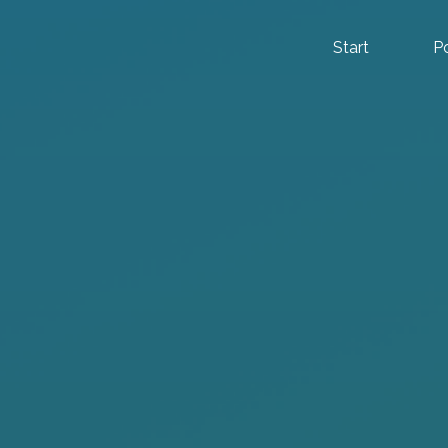
Start
P