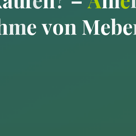
h
m
e
v
o
n
M
e
b
e