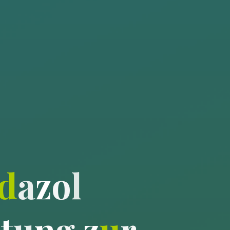
d
a
z
o
l
i
t
u
n
g
z
u
r