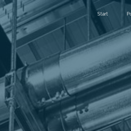
Start
P