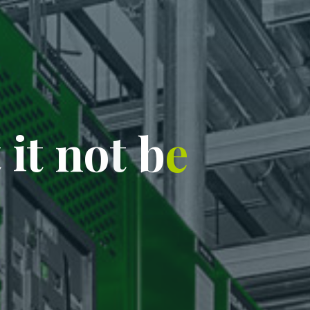
t
i
t
n
o
t
b
e
e