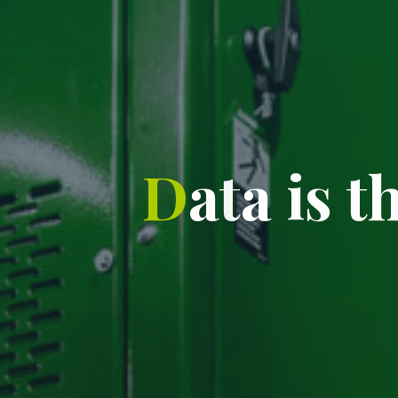
D
a
t
a
s
i
s
t