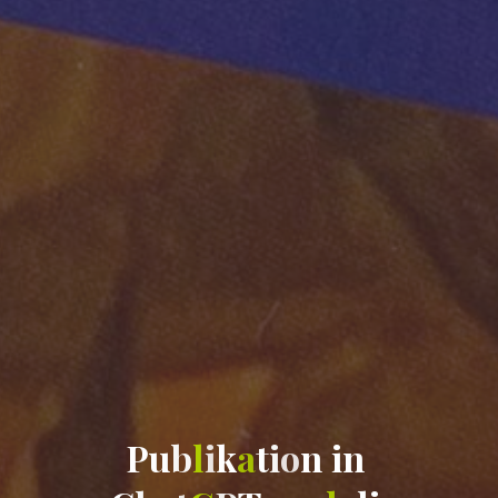
P
u
b
l
i
k
a
t
i
o
n
i
n