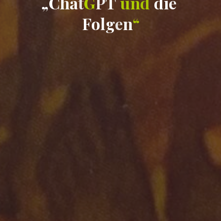
„
C
h
a
t
G
P
T
u
n
d
d
i
e
F
o
l
g
e
n
“